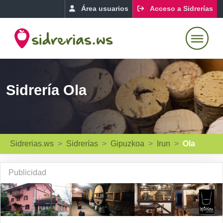
Área usuarios
Acceso a Sidrerías
Sidrería Ola
Sidrerias.ws
Sidrerías
Gipuzkoa
Irun
Ola
Publicidad