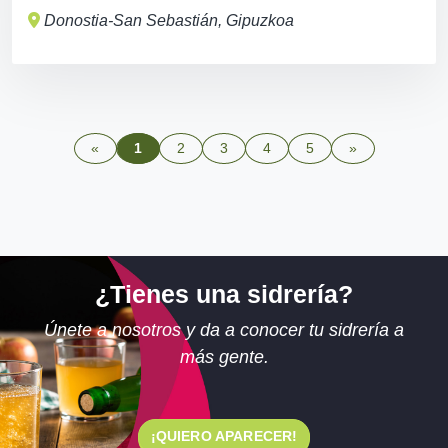
Donostia-San Sebastián, Gipuzkoa
«
1
2
3
4
5
»
¿Tienes una sidrería?
Únete a nosotros y da a conocer tu sidrería a
más gente.
¡QUIERO APARECER!