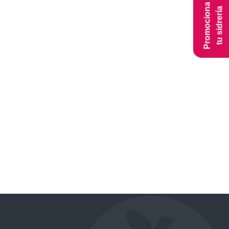
Promociona
tu sidrería