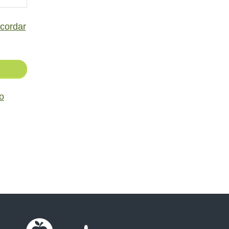
cordar
o