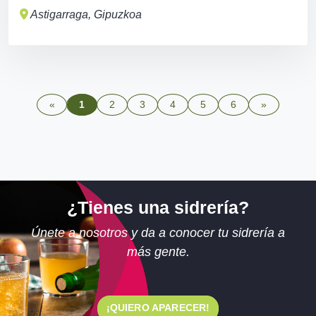
Astigarraga, Gipuzkoa
«
1
2
3
4
5
6
»
¿Tienes una sidrería?
Únete a nosotros y da a conocer tu sidrería a
más gente.
¡QUIERO APARECER!