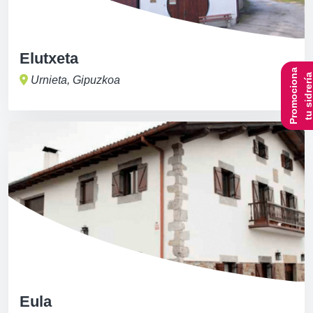
Elutxeta
Promociona
tu sidrerí
Urnieta, Gipuzkoa
Eula