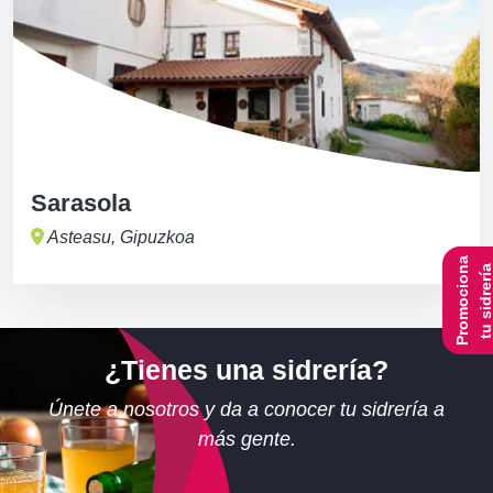
Sarasola
Asteasu, Gipuzkoa
Promociona
tu sidrerí
¿Tienes una sidrería?
Únete a nosotros y da a conocer tu sidrería a
más gente.