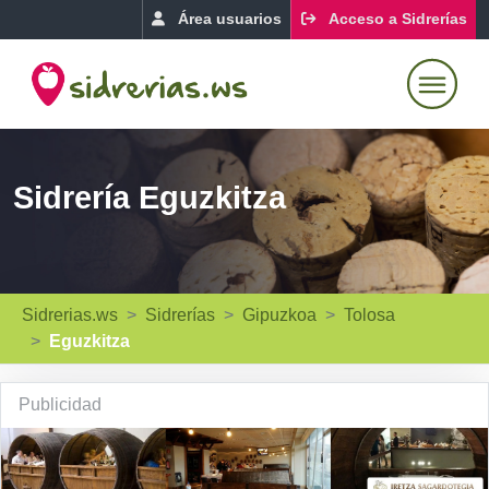
Área usuarios
Acceso a Sidrerías
Sidrería Eguzkitza
Sidrerias.ws
Sidrerías
Gipuzkoa
Tolosa
Eguzkitza
Publicidad