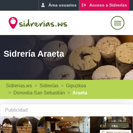
Área usuarios
Acceso a Sidrerías
Sidrería Araeta
Sidrerias.ws
Sidrerías
Gipuzkoa
Donostia-San Sebastián
Araeta
Publicidad