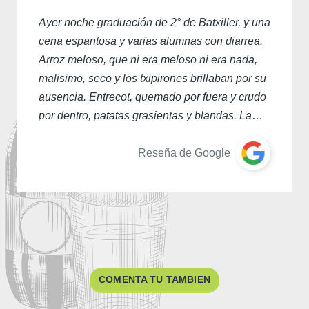
Ayer noche graduación de 2° de Batxiller, y una
cena espantosa y varias alumnas con diarrea.
Arroz meloso, que ni era meloso ni era nada,
malisimo, seco y los txipirones brillaban por su
ausencia. Entrecot, quemado por fuera y crudo
por dentro, patatas grasientas y blandas. La
tarta de queso lo único que se pudo comer. Si
no estáis preparados para atender a tanta
Reseña de Google
gente, no hagáis este tipo de celebraciones
porque de barato no tenía nada.
COMENTA TU TAMBIEN